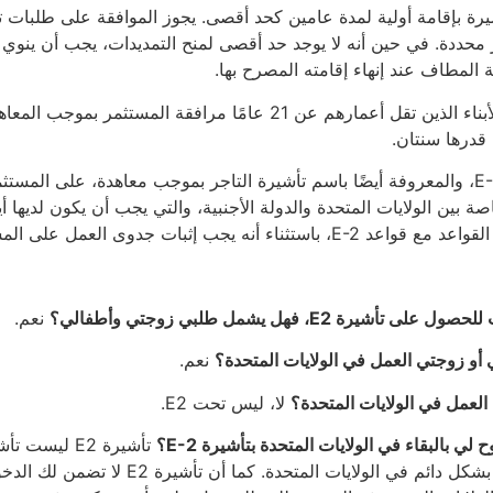
رة بإقامة أولية لمدة عامين كحد أقصى. يجوز الموافقة على طلبات تم
 محددة. في حين أنه لا يوجد حد أقصى لمنح التمديدات، يجب أن ينوي ال
ة المطاف عند إنهاء إقامته المصرح بها.
يجوز للأزواج والأبناء الذين تقل أعمارهم عن 21 عامًا مرافقة ا
 قدرها سنتان.
تنطبق تأشيرة E-1، والمعروفة أيضًا باسم تأشيرة التاجر بموجب معاهدة، على
 بين الولايات المتحدة والدولة الأجنبية، والتي يجب أن يكون لديها أيض
ثناء أنه يجب إثبات جدوى العمل على المستوى الدولي.
أشيرة E2، فهل يشمل طلبي زوجتي وأطفالي؟
نعم.
و زوجتي العمل في الولايات المتحدة؟
نعم.
 العمل في الولايات المتحدة؟
لا، ليس تحت E2.
لي بالبقاء في الولايات المتحدة بتأشيرة E-2؟
تأشيرة E2 لي
الحق في البقاء بشكل دائم في الولايات 