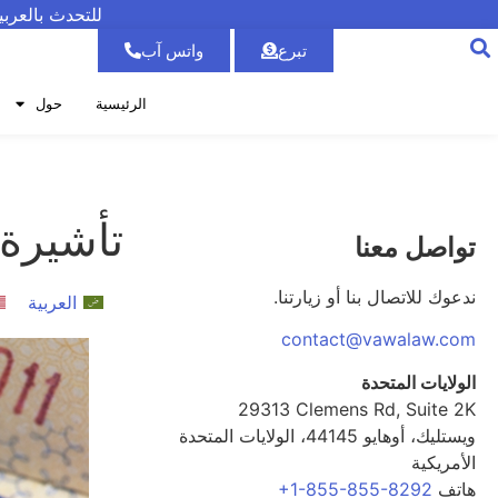
للتحدث بالعرب
تبرع
واتس آب
الرئيسية
حول
تأشيرة E-2 وتأشيرات -1
تواصل معنا
ندعوك للاتصال بنا أو زيارتنا.
العربية
contact@vawalaw.com
الولايات المتحدة
29313 Clemens Rd, Suite 2K
ويستليك، أوهايو 44145، الولايات المتحدة
الأمريكية
هاتف
+1-855-855-8292