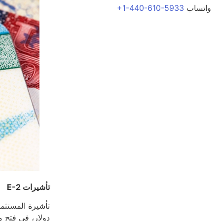
واتساب
+1-440-610-5933
تأشيرات E-2
دولار، في فتح 