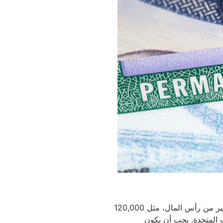
تأشيرة المستثمر E-2 مخصصة للمستثمرين الأجانب الذين يخططون لاستثمار مبلغ كبير من رأس المال، مثل 120,000
 المتحدة. يجب أن يكون