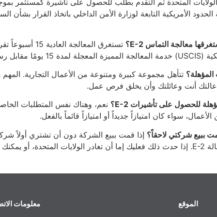
الولايات المتحدة ثم التقدم بطلب للحصول على تأشيرة كمستثمر بمو
لحدود الأمريكية التابعة لوزارة الأمن الداخلي باتخاذ القرار بشأن ال
غرقها معالجة التماس E-2؟
تستغرق المعالجة الع
ضافية قدرها 1,225 دولارًا.
المؤهلة؟
تتأهل مجموعة كبيرة ومتنوعة من الأعمال التجارية. المهم ه
إعالتك أنت وعائلتك وأن يخلق فرص عمل.
هلة للحصول على تأشيرات E-2؟
نعم، وهناك نفس المتطلبات الخاصة ب
أعمال، سواء كان امتيازاً جديداً أو امتيازاً قائماً بالفعل.
مت ببيع شركتي لاحقاً؟
إذا قمت ببيع الشركة دون أن تشتري أولاً شركة
دم بطلب لتغيير وضعك.
الموقع
معلومات الات