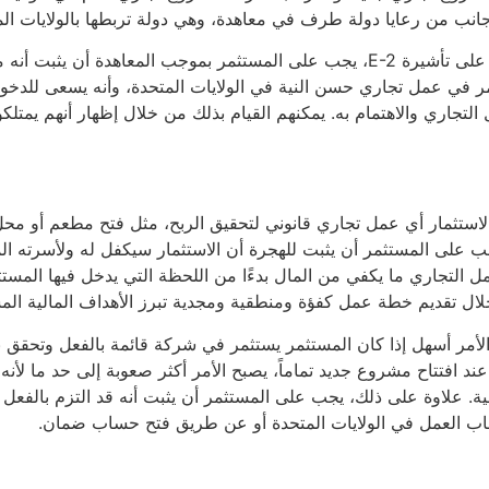
انب من رعايا دولة طرف في معاهدة، وهي دولة تربطها بالولايات المت
للتأهل للحصول على تأشيرة E-2، يجب على المستثمر بموجب المعاهدة أ
مر في عمل تجاري حسن النية في الولايات المتحدة، وأنه يسعى للدخو
 التجاري والاهتمام به. يمكنهم القيام بذلك من خلال إظهار أنهم يمتل
استثمار أي عمل تجاري قانوني لتحقيق الربح، مثل فتح مطعم أو محل 
ب على المستثمر أن يثبت للهجرة أن الاستثمار سيكفل له ولأسرته ال
ل التجاري ما يكفي من المال بدءًا من اللحظة التي يدخل فيها المستثم
ال تقديم خطة عمل كفؤة ومنطقية ومجدية تبرز الأهداف المالية المست
الأمر أسهل إذا كان المستثمر يستثمر في شركة قائمة بالفعل وتحقق بال
ند افتتاح مشروع جديد تماماً، يصبح الأمر أكثر صعوبة إلى حد ما لأنه 
لية. علاوة على ذلك، يجب على المستثمر أن يثبت أنه قد التزم بالفعل
اب العمل في الولايات المتحدة أو عن طريق فتح حساب ضمان.