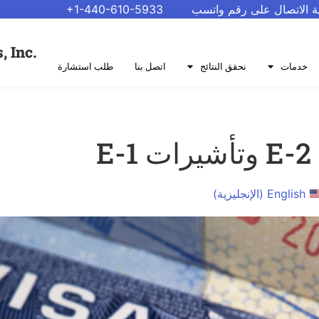
ية الاتصال على رقم واتسب
+1-440-610-5933
.Protecting Civil Rights, Inc
خدمات
نحقق النتائج
اتصل بنا
طلب استشارة
E
English
(
الإنجليزية
)