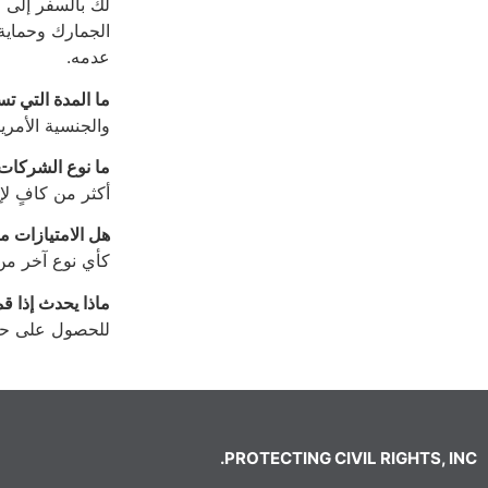
لك بالسفر إلى 
الجمارك وحماية ا
عدمه.
ما المدة التي تست
والجنسية الأمريكية (USCIS) خدمة المعالجة المميزة المعجلة لمدة 15 يومًا مقابل رسوم إ
ما نوع الشركات 
أكثر من كافٍ ل
هل الامتيازات مؤ
كأي نوع آخر من ال
ماذا يحدث إذا ق
للحصول على حالة E-2. إذا حدث ذلك فعليك إما أن تغادر الولايات المتحدة، أو يمكنك التق
PROTECTING CIVIL RIGHTS, INC.