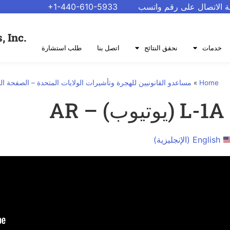
ية الاتصال على رقم واتسب
+1-440-610-5933
.Protecting Civil Rights, Inc
خدمات
نحقق النتائج
اتصل بنا
طلب استشارة
Home
»
مساعدو القانونيين للهجرة وتأشيرات الولايات المتحدة – الصفحة الرئي
AR
English
(
الإنجليزية
)