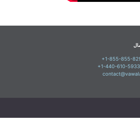
صال
+1-855-855-82
+1-440-610-5933
contact@vawal