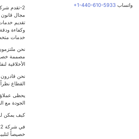
واتساب
+1-440-610-5933
مجال قانون ا
تقديم خدمات 
وكفاءة ودقة
خدمات متخصصة
نحن ملتزمون
مصممة خصيصاً
الأخلاقية لنق
نحن قادرون 
القطاع نظراً 
يحظى عملاؤك 
الجودة مع ال
كيف يمكن لـ 2-الهجرة مساعدت
خصيصاً لتلبي