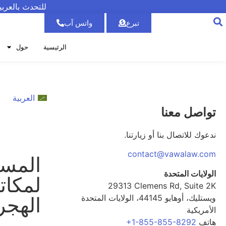
للتحدث بالعرب
تبرع
واتس آب
الرئيسية
حول
العربية
تواصل معنا
ندعوك للاتصال بنا أو زيارتنا.
contact@vawalaw.com
المسا
الولايات المتحدة
لمكات
29313 Clemens Rd, Suite 2K
الهجر
ويستليك، أوهايو 44145، الولايات المتحدة
الأمريكية
هاتف
+1-855-855-8292