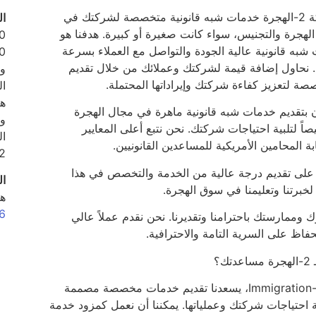
2-تقدم شركة 2-الهجرة خدمات شبه قانونية متخصصة لشركتك في
ال
لهجرة والتجنيس، سواء كانت صغيرة أو كبيرة. هدفنا هو
شبه قانونية عالية الجودة والتواصل مع العملاء بسرعة
700
. نحاول إضافة قيمة لشركتك وعملائك من خلال تقديم
 لتعزيز كفاءة شركتك وإيراداتها المحتملة.
ال
ه
 بتقديم خدمات شبه قانونية ماهرة في مجال الهجرة
و
 لتلبية احتياجات شركتك. نحن نتبع أعلى المعايير
ابة المحامين الأمريكية للمساعدين القانونيين.
2
على تقديم درجة عالية من الخدمة والتخصص في هذا
ال
لخبرتنا وتعليمنا في سوق الهجرة.
ه
0+
وممارستك باحترامنا وتقديرنا. نحن نقدم عملاً عالي
حفاظ على السرية التامة والاحترافية.
ك؟
في شركة 2-Immigration، يسعدنا تقديم خدمات مخصصة مصممة
ة احتياجات شركتك وعملياتها. يمكننا أن نعمل كمزود خدمة