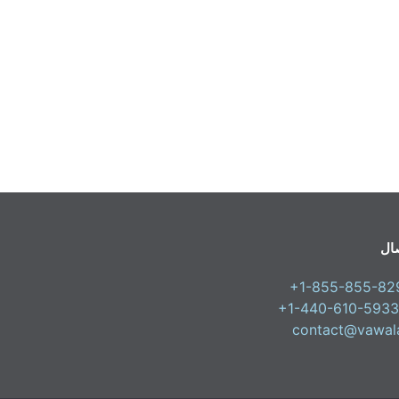
صال
+1-855-855-82
+1-440-610-5933
contact@vawal